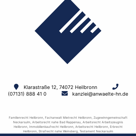
Klarastraße 12, 74072 Heilbronn
(07131) 888 41 0
kanzlei@anwaelte-hn.de
Familienrecht Heilbronn
,
Fachanwalt Mietrecht Heilbronn
,
Zugewinngemeinschaft
Neckarsulm
,
Arbeitsrecht nahe Bad Rappenau
,
Arbeitsrecht Arbeitszeugnis
Heilbronn
,
Immobilienkaufrecht Heilbronn
,
Arbeitsrecht Heilbronn
,
Erbrecht
Heilbronn
,
Strafrecht nahe Weinsberg
,
Testament Neckarsulm