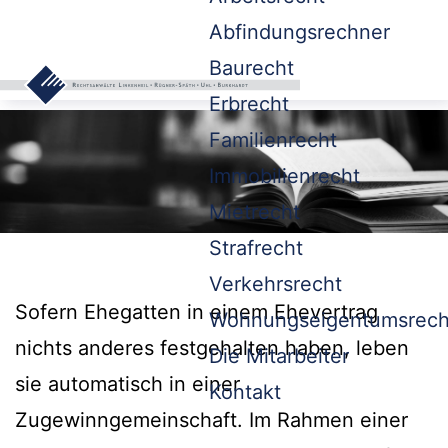
Abfindungsrechner
Baurecht
Erbrecht
Familienrecht
Immobilienrecht
Mietrecht
Strafrecht
Verkehrsrecht
Sofern Ehegatten in einem Ehevertrag
Wohnungseigentumsrech
nichts anderes festgehalten haben, leben
Die Mitarbeiter
sie automatisch in einer
Kontakt
Zugewinngemeinschaft. Im Rahmen einer