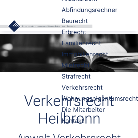
Abfindungsrechner
Baurecht
Erbrecht
Familienrecht
Immobilienrecht
Mietrecht
Strafrecht
Verkehrsrecht
Verkehrsrecht
Wohnungseigentumsrecht
Die Mitarbeiter
Heilbronn
Kontakt