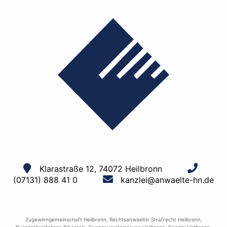
Klarastraße 12, 74072 Heilbronn
(07131) 888 41 0
kanzlei@anwaelte-hn.de
Zugewinngemeinschaft Heilbronn
,
Rechtsanwaeltin Strafrecht Heilbronn
,
Bussgeldverfahren Biberach
,
Zwangsversteigerung Heilbronn
,
Kanzlei Heilbronn
,