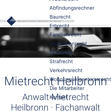
Abfindungsrechner
Baurecht
Erbrecht
Familienrecht
Immobilienrecht
Mietrecht
Strafrecht
Verkehrsrecht
Mietrecht Heilbronn
Wohnungseigentumsrecht
Die Mitarbeiter
Anwalt Mietrecht
Kontakt
Heilbronn · Fachanwalt