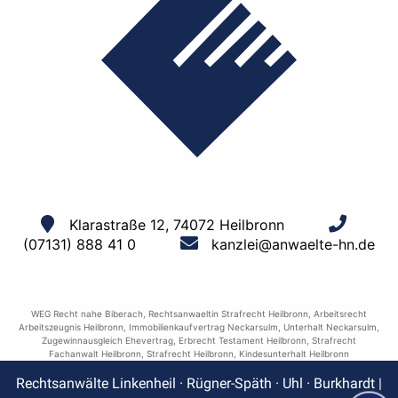
Klarastraße 12, 74072 Heilbronn
(07131) 888 41 0
kanzlei@anwaelte-hn.de
WEG Recht nahe Biberach
,
Rechtsanwaeltin Strafrecht Heilbronn
,
Arbeitsrecht
Arbeitszeugnis Heilbronn
,
Immobilienkaufvertrag Neckarsulm
,
Unterhalt Neckarsulm
,
Zugewinnausgleich Ehevertrag
,
Erbrecht Testament Heilbronn
,
Strafrecht
Fachanwalt Heilbronn
,
Strafrecht Heilbronn
,
Kindesunterhalt Heilbronn
Rechtsanwälte Linkenheil · Rügner-Späth · Uhl · Burkhardt |