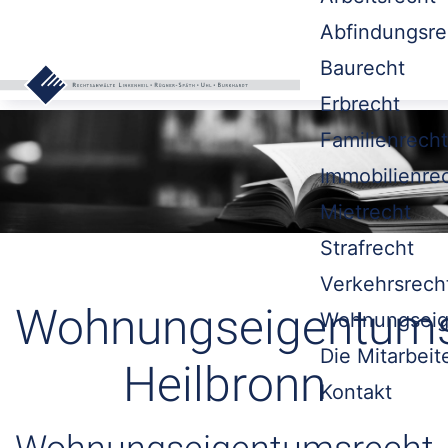
Abfindungsre
Baurecht
Erbrecht
Familienrecht
Immobilienre
Mietrecht
Strafrecht
Verkehrsrech
Wohnungseigentums
Wohnungseig
Die Mitarbeit
Heilbronn
Kontakt