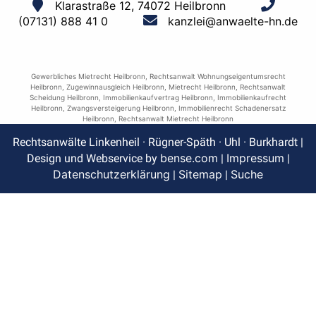
Klarastraße 12, 74072 Heilbronn
(07131) 888 41 0
kanzlei@anwaelte-hn.de
Gewerbliches Mietrecht Heilbronn
,
Rechtsanwalt Wohnungseigentumsrecht
Heilbronn
,
Zugewinnausgleich Heilbronn
,
Mietrecht Heilbronn
,
Rechtsanwalt
Scheidung Heilbronn
,
Immobilienkaufvertrag Heilbronn
,
Immobilienkaufrecht
Heilbronn
,
Zwangsversteigerung Heilbronn
,
Immobilienrecht Schadenersatz
Heilbronn
,
Rechtsanwalt Mietrecht Heilbronn
Rechtsanwälte Linkenheil · Rügner-Späth · Uhl · Burkhardt |
bense.com
Impressum
Design und Webservice by
|
|
Datenschutzerklärung
Sitemap
Suche
|
|