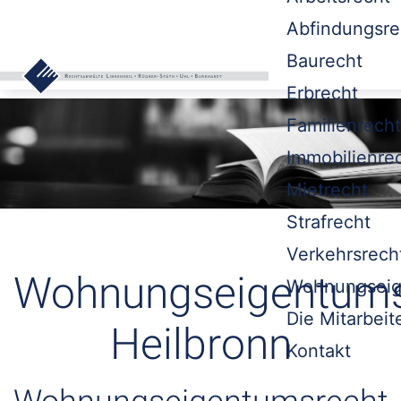
Abfindungsre
Baurecht
Erbrecht
Familienrecht
Immobilienre
Mietrecht
Strafrecht
Verkehrsrech
Wohnungseigentums
Wohnungseig
Die Mitarbeit
Heilbronn
Kontakt