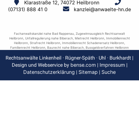
Klarastraße 12, 74072 Heilbronn
(07131) 888 41 0
kanzlei@anwaelte-hn.de
Fachanwaltskanzlei nahe Bad Rappenau
,
Zugewinnausgleich Rechtsanwalt
Heilbronn
,
Unfallregulierung nahe Biberach
,
Mietrecht Heilbronn
,
Immobilienrecht
Heilbronn
,
Strafrecht Heilbronn
,
Immobilienrecht Schadenersatz Heilbronn
,
Familienrecht Heilbronn
,
Baurecht nahe Biberach
,
Bussgeldverfahren Heilbronn
Rechtsanwälte Linkenheil · Rügner-Späth · Uhl · Burkhardt |
bense.com
Impressum
Design und Webservice by
|
|
Datenschutzerklärung
Sitemap
Suche
|
|