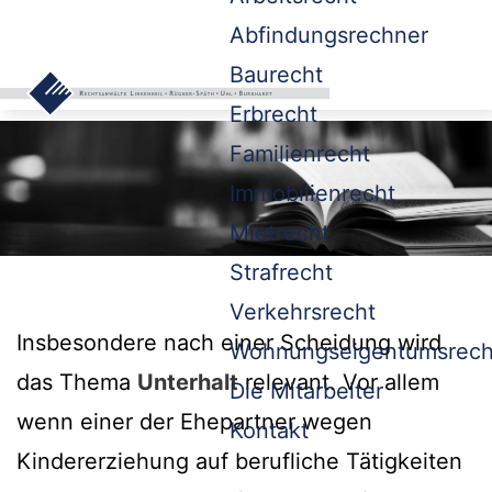
Abfindungsrechner
Baurecht
Erbrecht
Familienrecht
Immobilienrecht
Mietrecht
Strafrecht
Verkehrsrecht
Insbesondere nach einer Scheidung wird
Wohnungseigentumsrech
das Thema
Unterhalt
relevant. Vor allem
Die Mitarbeiter
wenn einer der Ehepartner wegen
Kontakt
Kindererziehung auf berufliche Tätigkeiten