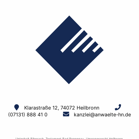
Klarastraße 12, 74072 Heilbronn
(07131) 888 41 0
kanzlei@anwaelte-hn.de
Unterhalt Biberach
,
Testament Bad Rappenau
,
Umgangsrecht Heilbronn
,