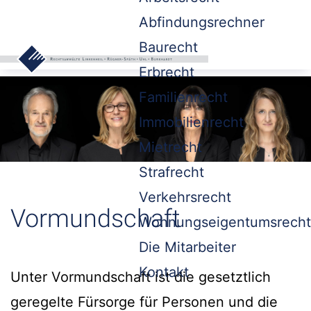
Abfindungsrechner
Baurecht
Erbrecht
Familienrecht
Immobilienrecht
Mietrecht
Strafrecht
Verkehrsrecht
Vormundschaft
Wohnungseigentumsrecht
Die Mitarbeiter
Kontakt
Unter Vormundschaft ist die gesetztlich
geregelte Fürsorge für Personen und die