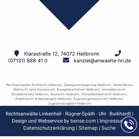
Klarastraße 12, 74072 Heilbronn
(07131) 888 41 0
kanzlei@anwaelte-hn.de
Rechtsanwaeltin Strafrecht Heilbronn
,
Zwangsversteigerung Heilbronn
,
Gewerbliches
Mietrecht nahe Neckarsulm
,
Bussgeldverfahren Heilbronn
,
Immobilienrecht
Schadenersatz Heilbronn
,
Baurecht Heilbronn
,
Immobilienkaufrecht Heilbronn
,
Arbeitsrecht Arbeitszeugnis Heilbronn
,
Zugewinngemeinschaft Heilbronn
,
Zugewinnausgleich Heilbronn
Rechtsanwälte Linkenheil · Rügner-Späth · Uhl · Burkhardt |
bense.com
Impressum
Design und Webservice by
|
|
Datenschutzerklärung
Sitemap
Suche
|
|