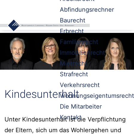
Abfindungsrechner
Baurecht
Erbrecht
Familienrecht
Immobilienrecht
Mietrecht
Strafrecht
Verkehrsrecht
Kindesunterhalt
Wohnungseigentumsrecht
Die Mitarbeiter
Kontakt
Unter Kindesunterhalt ist die Verpflichtung
der Eltern, sich um das Wohlergehen und