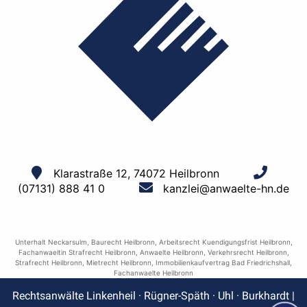
Klarastraße 12, 74072 Heilbronn
(07131) 888 41 0
kanzlei@anwaelte-hn.de
Unterhalt Neckarsulm
,
Baurecht Heilbronn
,
Arbeitsrecht Kuendigungsfrist Heilbronn
,
Fachanwaeltin Strafrecht Heilbronn
,
Anwaelte Heilbronn
,
Verkehrsrecht Heilbronn
,
Strafrecht Heilbronn
,
Mietrecht Heilbronn
,
Immobilienkaufvertrag Bad Friedrichshall
,
Fachanwaelte Heilbronn
Rechtsanwälte Linkenheil · Rügner-Späth · Uhl · Burkhardt |