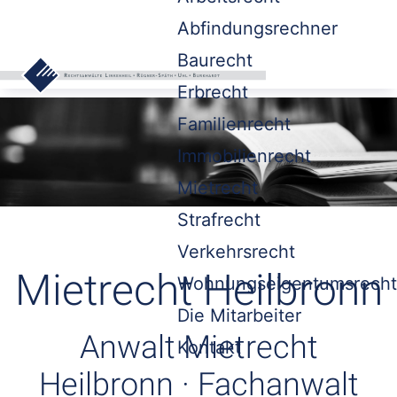
Abfindungsrechner
Baurecht
Erbrecht
Familienrecht
Immobilienrecht
Mietrecht
Strafrecht
Verkehrsrecht
Mietrecht Heilbronn
Wohnungseigentumsrecht
Die Mitarbeiter
Anwalt Mietrecht
Kontakt
Heilbronn · Fachanwalt