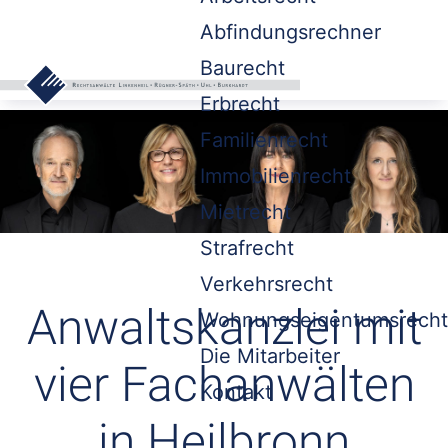
Abfindungsrechner
Baurecht
Erbrecht
Familienrecht
Immobilienrecht
Mietrecht
Strafrecht
Verkehrsrecht
Anwaltskanzlei mit
Wohnungseigentumsrecht
Die Mitarbeiter
vier Fachanwälten
Kontakt
in Heilbronn