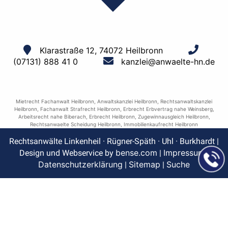
Klarastraße 12, 74072 Heilbronn
(07131) 888 41 0
kanzlei@anwaelte-hn.de
Mietrecht Fachanwalt Heilbronn
,
Anwaltskanzlei Heilbronn
,
Rechtsanwaltskanzlei
Heilbronn
,
Fachanwalt Strafrecht Heilbronn
,
Erbrecht Erbvertrag nahe Weinsberg
,
Arbeitsrecht nahe Biberach
,
Erbrecht Heilbronn
,
Zugewinnausgleich Heilbronn
,
Rechtsanwaelte Scheidung Heilbronn
,
Immobilienkaufrecht Heilbronn
Rechtsanwälte Linkenheil · Rügner-Späth · Uhl · Burkhardt |
bense.com
Impressum
Design und Webservice by
|
|
Datenschutzerklärung
Sitemap
Suche
|
|