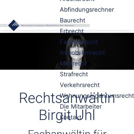
Abfindungsrechner
Baurecht
Erbrecht
Familienrecht
Immobilienrecht
Mietrecht
Strafrecht
Verkehrsrecht
Rechtsanwältin
Wohnungseigentumsrecht
Die Mitarbeiter
Birgit Uhl
Kontakt