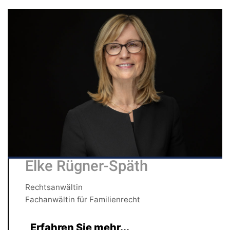
Elke Rügner-Späth
Rechtsanwältin
Fachanwältin für Familienrecht
Erfahren Sie mehr...