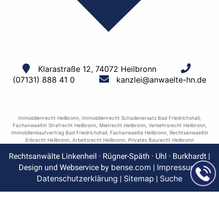
Klarastraße 12, 74072 Heilbronn
(07131) 888 41 0
kanzlei@anwaelte-hn.de
Immobilienrecht Heilbronn
,
Immobilienrecht Schadenersatz Bad Friedrichshall
,
Fachanwaeltin Strafrecht Heilbronn
,
Mietrecht Heilbronn
,
Verkehrsrecht Heilbronn
,
Immobilienkaufvertrag Bad Friedrichshall
,
Fachanwaelte Heilbronn
,
Rechtsanwaeltin
Erbrecht Heilbronn
,
Arbeitsrecht Heilbronn
,
Privates Baurecht Heilbronn
Rechtsanwälte Linkenheil · Rügner-Späth · Uhl · Burkhardt |
bense.com
Impressum
Design und Webservice by
|
|
Datenschutzerklärung
Sitemap
Suche
|
|