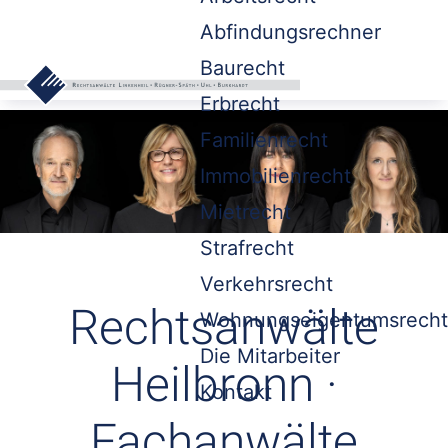
Abfindungsrechner
Baurecht
Erbrecht
Familienrecht
Immobilienrecht
Mietrecht
Strafrecht
Verkehrsrecht
Rechtsanwälte
Wohnungseigentumsrecht
Die Mitarbeiter
Heilbronn ·
Kontakt
Fachanwälte