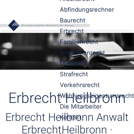
Abfindungsrechner
Baurecht
Erbrecht
Familienrecht
Immobilienrecht
Mietrecht
Strafrecht
Verkehrsrecht
Erbrecht Heilbronn
Wohnungseigentumsrecht
Die Mitarbeiter
Erbrecht Heilbronn Anwalt
Kontakt
ErbrechtHeilbronn ·