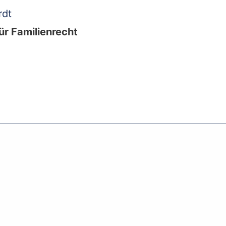
rdt
ür Familienrecht