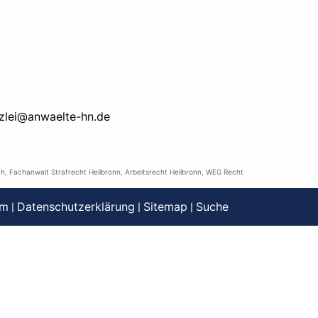
zlei@anwaelte-hn.de
ch
,
Fachanwalt Strafrecht Heilbronn
,
Arbeitsrecht Heilbronn
,
WEG Recht
um
Datenschutzerklärung
Sitemap
Suche
|
|
|