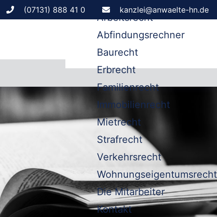
Leistungen
(07131) 888 41 0
kanzlei@anwaelte-hn.de
Arbeitsrecht
Abfindungsrechner
Baurecht
Erbrecht
Familienrecht
Immobilienrecht
Mietrecht
Strafrecht
Verkehrsrecht
Wohnungseigentumsrecht
Die Mitarbeiter
Kontakt