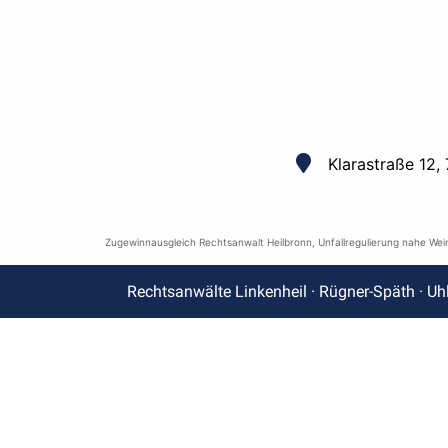
Klarastraße 12,
Zugewinnausgleich Rechtsanwalt Heilbronn
,
Unfallregulierung nahe Wei
Rechtsanwälte Linkenheil · Rügner-Späth · Uh