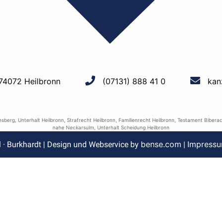
 74072 Heilbronn
(07131) 888 41 0
kan
nsberg
,
Unterhalt Heilbronn
,
Strafrecht Heilbronn
,
Familienrecht Heilbronn
,
Testament Bibera
nahe Neckarsulm
,
Unterhalt Scheidung Heilbronn
bense.com
Impress
l · Burkhardt | Design und Webservice by
|